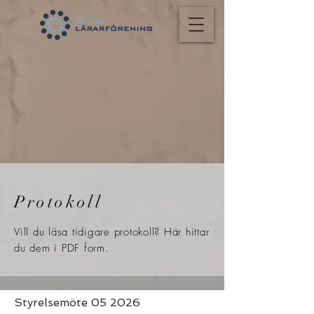
Protokoll
Vill du läsa tidigare protokoll? Här hittar
du dem i PDF form.
Styrelsemöte 05 2026