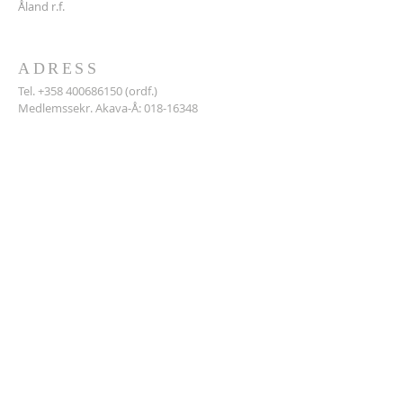
Åland r.f.
ADRESS
Tel.
+358 400686150
(ordf.)
Medlemssekr. Akava-Å:
018-16348
Ålands lärarförening r.f.
Storagatan 14
22100 MARIEHAMN
lararforeningen@aland.net
Prenumerera email
Prenumerera nu