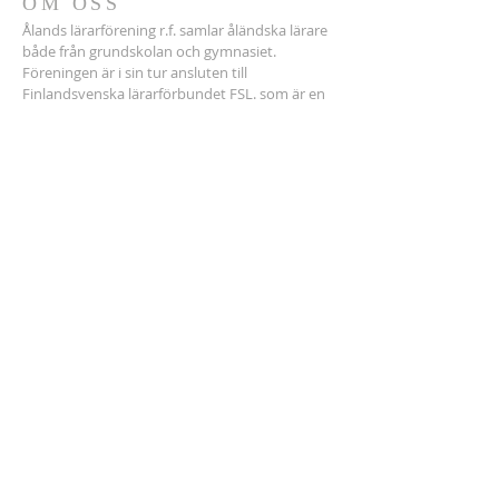
OM OSS
Ålands lärarförening r.f. samlar åländska lärare
både från grundskolan och gymnasiet.
Föreningen är i sin tur ansluten till
Finlandsvenska lärarförbundet FSL. som är en
del av OAJ. Förhandlingarna sköts av Akava
Åland r.f.
ADRESS
Tel.
+358 400686150
(ordf.)
Medlemssekr. Akava-Å:
018-16348
Ålands lärarförening r.f.
Storagatan 14
22100 MARIEHAMN
lararforeningen@aland.net
Prenumerera email