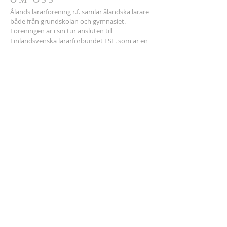
Ålands lärarförening r.f. samlar åländska lärare
både från grundskolan och gymnasiet.
Föreningen är i sin tur ansluten till
Finlandsvenska lärarförbundet FSL. som är en
del av OAJ. Förhandlingarna sköts av Akava
Åland r.f.
ADRESS
Tel.
+358 400686150
(ordf.)
Medlemssekr. Akava-Å:
018-16348
Ålands lärarförening r.f.
Storagatan 14
22100 MARIEHAMN
lararforeningen@aland.net
Prenumerera email