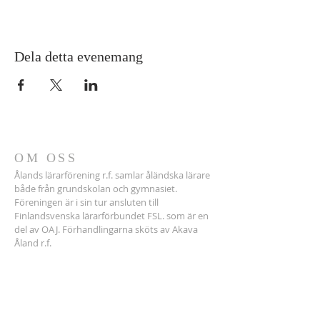
Dela detta evenemang
OM OSS
Ålands lärarförening r.f. samlar åländska lärare
både från grundskolan och gymnasiet.
Föreningen är i sin tur ansluten till
Finlandsvenska lärarförbundet FSL. som är en
del av OAJ. Förhandlingarna sköts av Akava
Åland r.f.
ADRESS
Tel.
+358 400686150
(ordf.)