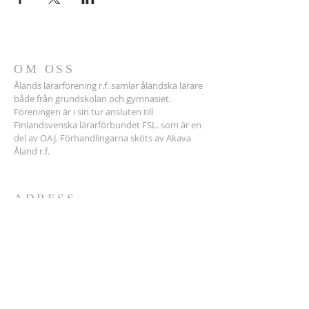
OM OSS
Ålands lärarförening r.f. samlar åländska lärare
både från grundskolan och gymnasiet.
Föreningen är i sin tur ansluten till
Finlandsvenska lärarförbundet FSL. som är en
del av OAJ. Förhandlingarna sköts av Akava
Åland r.f.
ADRESS
Tel.
+358 400686150
(ordf.)
Medlemssekr. Akava-Å:
018-16348
Ålands lärarförening r.f.
Storagatan 14
22100 MARIEHAMN