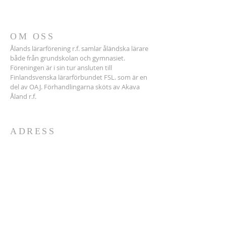
OM OSS
Ålands lärarförening r.f. samlar åländska lärare
både från grundskolan och gymnasiet.
Föreningen är i sin tur ansluten till
Finlandsvenska lärarförbundet FSL. som är en
del av OAJ. Förhandlingarna sköts av Akava
Åland r.f.
ADRESS
Tel.
+358 400686150
(ordf.)
Medlemssekr. Akava-Å:
018-16348
Ålands lärarförening r.f.
Storagatan 14
22100 MARIEHAMN
lararforeningen@aland.net