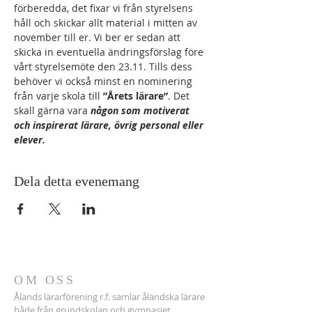
förberedda, det fixar vi från styrelsens 
håll och skickar allt material i mitten av 
november till er. Vi ber er sedan att 
skicka in eventuella ändringsförslag före 
vårt styrelsemöte den 23.11. Tills dess 
behöver vi också minst en nominering 
från varje skola till 
”Årets lärare”
. Det 
skall gärna vara 
någon som motiverat 
och inspirerat lärare, övrig personal eller 
elever.
Dela detta evenemang
OM OSS
Ålands lärarförening r.f. samlar åländska lärare
både från grundskolan och gymnasiet.