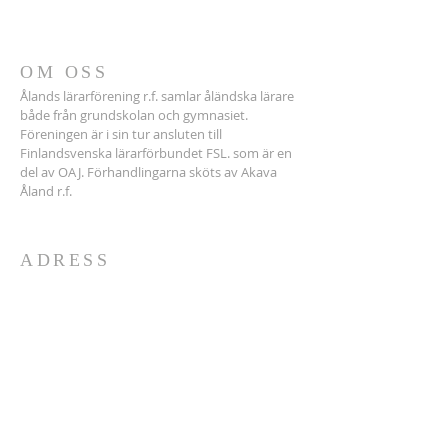
OM OSS
Ålands lärarförening r.f. samlar åländska lärare
både från grundskolan och gymnasiet.
Föreningen är i sin tur ansluten till
Finlandsvenska lärarförbundet FSL. som är en
del av OAJ. Förhandlingarna sköts av Akava
Åland r.f.
ADRESS
Tel.
+358 400686150
(ordf.)
Medlemssekr. Akava-Å:
018-16348
Ålands lärarförening r.f.
Storagatan 14
22100 MARIEHAMN
lararforeningen@aland.net